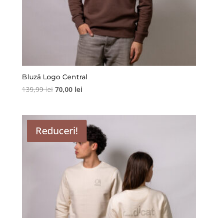
Bluză Logo Central
Prețul
Prețul
139,99
lei
70,00
lei
inițial
curent
a
este:
fost:
70,00 lei.
Reduceri!
139,99 lei.