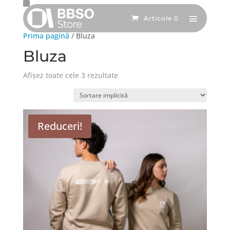
Articole 0
Prima pagină
/ Bluza
Bluza
Afișez toate cele 3 rezultate
Reduceri!