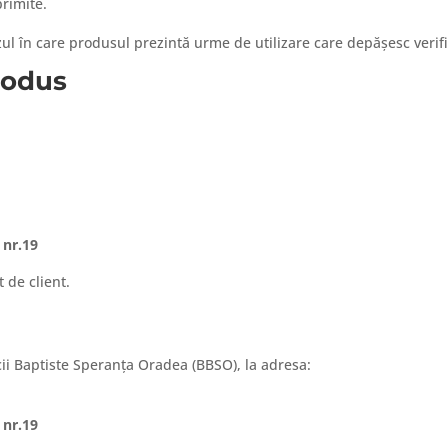
primite.
ul în care produsul prezintă urme de utilizare care depășesc verif
rodus
 nr.19
 de client.
icii Baptiste Speranța Oradea (BBSO), la adresa:
 nr.19