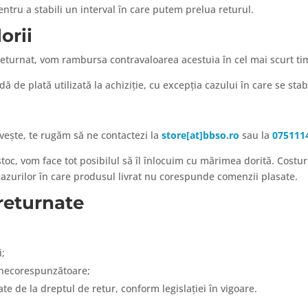
ntru a stabili un interval în care putem prelua returul.
orii
returnat, vom rambursa contravaloarea acestuia în cel mai scurt ti
 de plată utilizată la achiziție, cu excepția cazului în care se sta
vește, te rugăm să ne contactezi la
store[at]bbso.ro
sau la
075111
stoc, vom face tot posibilul să îl înlocuim cu mărimea dorită. Costu
azurilor în care produsul livrat nu corespunde comenzii plasate.
 returnate
i;
i necorespunzătoare;
te de la dreptul de retur, conform legislației în vigoare.