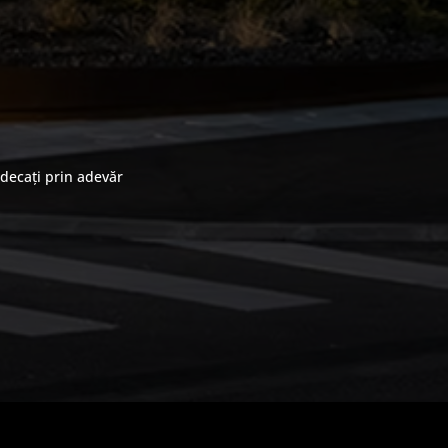
ndecați prin adevăr