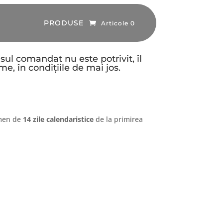
PRODUSE
PRODUSE
Articole 0
Articole 0
ul comandat nu este potrivit, îl
e, în condițiile de mai jos.
rmen de
14 zile calendaristice
de la primirea