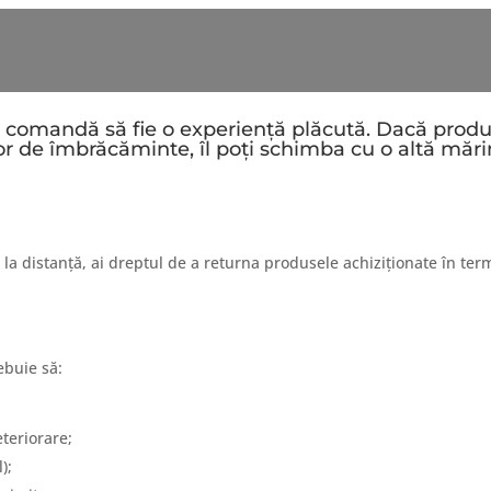
 comandă să fie o experiență plăcută. Dacă produs
or de îmbrăcăminte, îl poți schimba cu o altă mărim
l la distanță, ai dreptul de a returna produsele achiziționate în te
ebuie să:
teriorare;
);