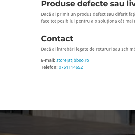
Produse defecte sau liv
Dacă ai primit un produs defect sau diferit fa
face tot posibilul pentru a o soluționa cât ma
Contact
Dacă ai întrebări legate de retururi sau schimb
E-mail:
store[at]bbso.ro
Telefon:
0751114652