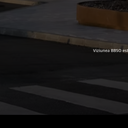
Viziunea BBSO este