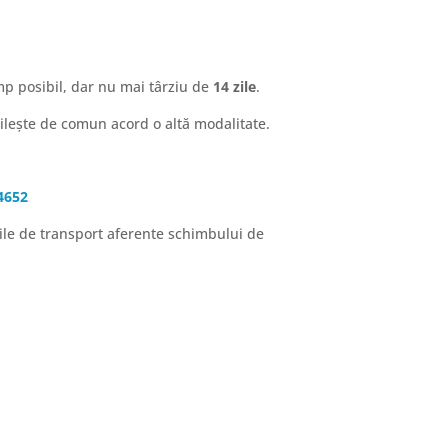
mp posibil, dar nu mai târziu de
14 zile
.
bilește de comun acord o altă modalitate.
4652
rile de transport aferente schimbului de