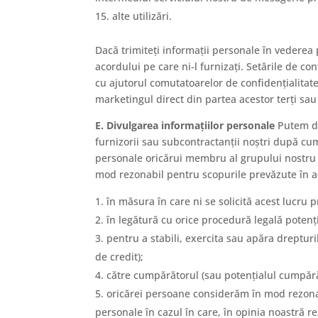
alte utilizări.
Dacă trimiteți informații personale în vederea 
acordului pe care ni-l furnizați. Setările de con
cu ajutorul comutatoarelor de confidențialitat
marketingul direct din partea acestor terți sau 
E. Divulgarea informațiilor personale
Putem div
furnizorii sau subcontractanții noștri după cu
personale oricărui membru al grupului nostru d
mod rezonabil pentru scopurile prevăzute în ac
în măsura în care ni se solicită acest lucru p
în legătură cu orice procedură legală potenți
pentru a stabili, exercita sau apăra drepturil
de credit);
către cumpărătorul (sau potențialul cumpărăt
oricărei persoane considerăm în mod rezonab
personale în cazul în care, în opinia noastră r