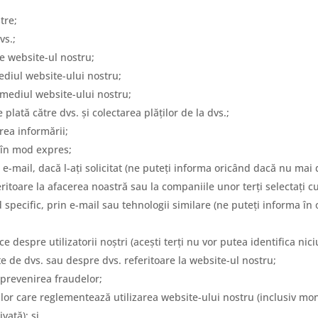
tre;
vs.;
 pe website-ul nostru;
diul website-ului nostru;
ermediul website-ului nostru;
e plată către dvs. și colectarea plăților de la dvs.;
rea informării;
e în mod expres;
 e-mail, dacă l-ați solicitat (ne puteți informa oricând dacă nu mai
itoare la afacerea noastră sau la companiile unor terți selectați c
 specific, prin e-mail sau tehnologii similare (ne puteți informa în
ice despre utilizatorii noștri (acești terți nu vor putea identifica nic
ute de dvs. sau despre dvs. referitoare la website-ul nostru;
 prevenirea fraudelor;
iilor care reglementează utilizarea website-ului nostru (inclusiv mo
vată); și