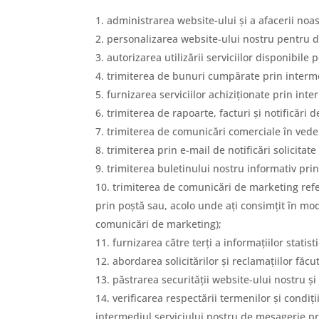
administrarea website-ului și a afacerii noas
personalizarea website-ului nostru pentru d
autorizarea utilizării serviciilor disponibile
trimiterea de bunuri cumpărate prin interme
furnizarea serviciilor achiziționate prin int
trimiterea de rapoarte, facturi și notificări d
trimiterea de comunicări comerciale în vede
trimiterea prin e-mail de notificări solicitat
trimiterea buletinului nostru informativ prin
trimiterea de comunicări de marketing refer
prin poștă sau, acolo unde ați consimțit în mod
comunicări de marketing);
furnizarea către terți a informațiilor statist
abordarea solicitărilor și reclamațiilor făc
păstrarea securității website-ului nostru și
verificarea respectării termenilor și condiț
intermediul serviciului nostru de mesagerie pri