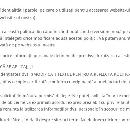
dențialității parolei pe care o utilizați pentru accesarea website-u
website-ul nostru).
 această politică din când în când publicând o versiune nouă pe we
 înțelegeți orice modificare adusă acestei politici. Vă putem anunț
vată de pe website-ul nostru.
im orice informații personale deținem despre dvs.; furnizarea acesto
CĂ SE APLICĂ}; și
la identitatea dvs. ({MODIFICAȚI TEXTUL PENTRU A REFLECTA POLITIC
, plus o copie certificată „conform cu originalul” a unei facturi de u
solicitați în măsura permisă de lege. Ne puteți solicita în orice m
de obicei fie vă exprimați acordul expres prealabil cu privire la ut
 a renunța la utilizarea informațiilor dvs. personale în scopuri de 
k-uri către și detalii despre site-uri terțe. Nu deținem niciun contr