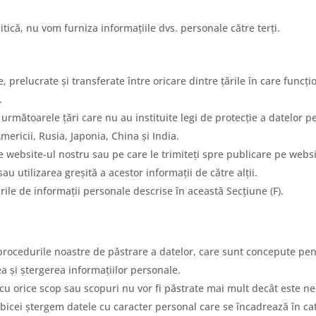
itică, nu vom furniza informațiile dvs. personale către terți.
te, prelucrate și transferate între oricare dintre țările în care fun
.
e următoarele țări care nu au instituite legi de protecție a datelor 
ericii, Rusia, Japonia, China și India.
e website-ul nostru sau pe care le trimiteți spre publicare pe websit
 utilizarea greșită a acestor informații de către alții.
ile de informații personale descrise în această Secțiune (F).
i procedurile noastre de păstrare a datelor, care sunt concepute pen
rea și ștergerea informațiilor personale.
cu orice scop sau scopuri nu vor fi păstrate mai mult decât este n
obicei ștergem datele cu caracter personal care se încadrează în ca