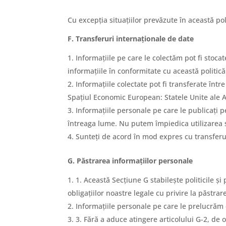
Cu excepția situațiilor prevăzute în această pol
F. Transferuri internaționale de date
Informațiile pe care le colectăm pot fi stoca
informațiile în conformitate cu această politică
Informațiile colectate pot fi transferate într
Spațiul Economic European: Statele Unite ale Am
Informațiile personale pe care le publicați p
întreaga lume. Nu putem împiedica utilizarea sau
Sunteți de acord în mod expres cu transferur
G. Păstrarea informațiilor personale
1. Această Secțiune G stabilește politicile ș
obligațiilor noastre legale cu privire la păstra
Informațiile personale pe care le prelucrăm 
3. Fără a aduce atingere articolului G-2, de 