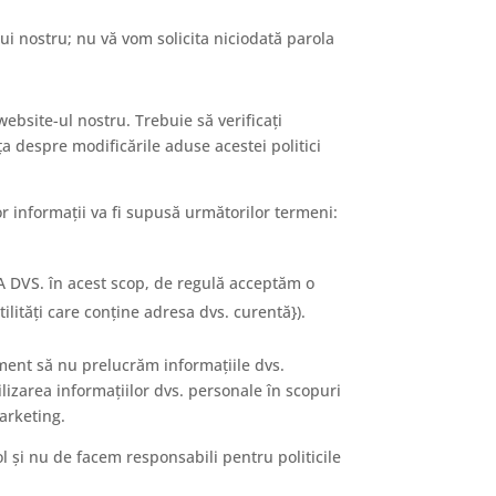
lui nostru; nu vă vom solicita niciodată parola
bsite-ul nostru. Trebuie să verificați
a despre modificările aduse acestei politici
r informații va fi supusă următorilor termeni:
A DVS. în acest scop, de regulă acceptăm o
tilități care conține adresa dvs. curentă}).
oment să nu prelucrăm informațiile dvs.
ilizarea informațiilor dvs. personale în scopuri
marketing.
ol și nu de facem responsabili pentru politicile