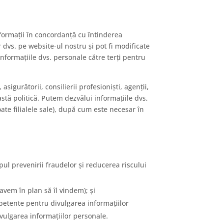
nformații în concordanță cu întinderea
or dvs. pe website-ul nostru și pot fi modificate
formațiile dvs. personale către terți pentru
asigurătorii, consilierii profesioniști, agenții,
tă politică. Putem dezvălui informațiile dvs.
te filialele sale), după cum este necesar în
opul prevenirii fraudelor și reducerea riscului
avem în plan să îl vindem); și
petente pentru divulgarea informațiilor
ivulgarea informațiilor personale.