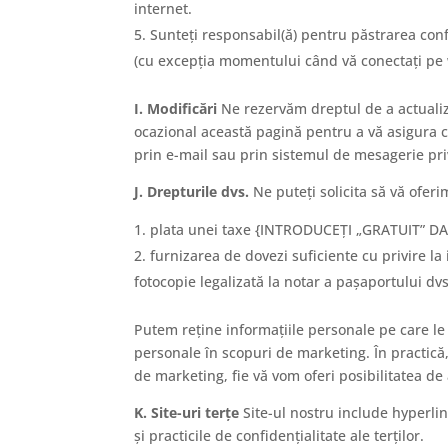
internet.
Sunteți responsabil(ă) pentru păstrarea confi
(cu excepția momentului când vă conectați pe 
I. Modificări
Ne rezervăm dreptul de a actualiza
ocazional această pagină pentru a vă asigura că
prin e-mail sau prin sistemul de mesagerie pri
J. Drepturile dvs.
Ne puteți solicita să vă ofer
plata unei taxe {INTRODUCEȚI „GRATUIT” DA
furnizarea de dovezi suficiente cu privire 
fotocopie legalizată la notar a pașaportului dvs
Putem reține informațiile personale pe care le 
personale în scopuri de marketing. În practică, 
de marketing, fie vă vom oferi posibilitatea de
K. Site-uri terțe
Site-ul nostru include hyperlin
și practicile de confidențialitate ale terților.