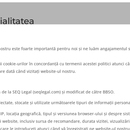
ialitatea
i nostru este foarte importantă pentru noi și ne luăm angajamentul 
.
 cookie-urilor în concordanță cu termenii acestei politici atunci c
are dată când vizitați website-ul nostru.
 de la SEQ Legal (seqlegal.com) și modificat de către BBSO.
lectate, stocate și utilizate următoarele tipuri de informații persona
IP, locația geografică, tipul și versiunea browser-ului și despre si
ui website, inclusiv sursa de recomandare, durata vizitei, vizualizări
care le introduceți atunci când vă înregistrați pe website-ul nostru