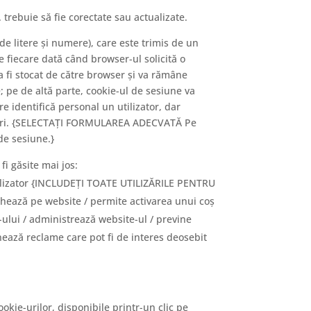
rebuie să fie corectate sau actualizate.
 de litere și numere), care este trimis de un
e fiecare dată când browser-ul solicită o
va fi stocat de către browser și va rămâne
e; pe de altă parte, cookie-ul de sesiune va
re identifică personal un utilizator, dar
kie-uri. {SELECTAȚI FORMULAREA ADECVATĂ Pe
 de sesiune.}
fi găsite mai jos:
tilizator {INCLUDEȚI TOATE UTILIZĂRILE PENTRU
hează pe website / permite activarea unui coș
-ului / administrează website-ul / previne
onează reclame care pot fi de interes deosebit
okie-urilor, disponibile printr-un clic pe