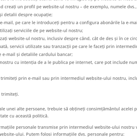
nd creați un profil pe website-ul nostru – de exemplu, numele dvs., 
și detalii despre ocupație;
-mail, pe care le introduceți pentru a configura abonările la e-mail
tilizați serviciile de pe website-ul nostru;
zați website-ul nostru, inclusiv despre când, cât de des și în ce circ
tuată, servicii utilizate sau tranzacții pe care le faceți prin interme
e-mail și detaliile cardului bancar;
nostru cu intenția de a le publica pe internet, care pot include nume
 trimiteți prin e-mail sau prin intermediul website-ului nostru, inc
trimiteți.
 ale unei alte persoane, trebuie să obțineți consimțământul acelei p
ate cu această politică.
mațiile personale transmise prin intermediul website-ului nostru vor
 website-ului. Putem folosi informațiile dvs. personale pentru: