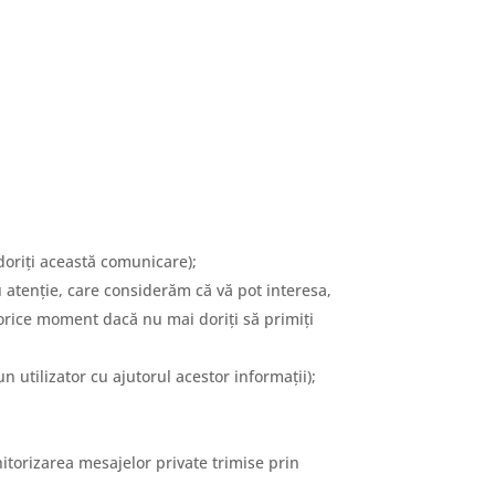
 doriți această comunicare);
u atenție, care considerăm că vă pot interesa,
 orice moment dacă nu mai doriți să primiți
iun utilizator cu ajutorul acestor informații);
nitorizarea mesajelor private trimise prin