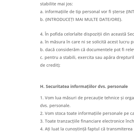
stabilite mai jos:
informațiile de tip personal vor fi șterse {
{INTRODUCEȚI MAI MULTE DATE/ORE}.
În pofida celorlalte dispoziții din această 
în măsura în care ni se solicită acest lucru p
dacă considerăm că documentele pot fi relev
pentru a stabili, exercita sau apăra drepturil
de credit);
H. Securitatea informațiilor dvs. personale
Vom lua măsuri de precauție tehnice și orga
dvs. personale.
Vom stoca toate informațiile personale pe care
Toate tranzacțiile financiare electronice înc
Ați luat la cunoștință faptul că transmitere