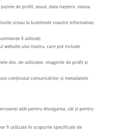
pozele de profil, sexul, data nașterii, starea
urile și/sau la buletinele noastre informative;
umstanțe îl utilizați;
diul website-ului nostru, care pot include
le dvs. de utilizator, imaginile de profil și
lusiv conținutul comunicărilor și metadatele
ersoanei atât pentru divulgarea, cât și pentru
 fi utilizate în scopurile specificate de