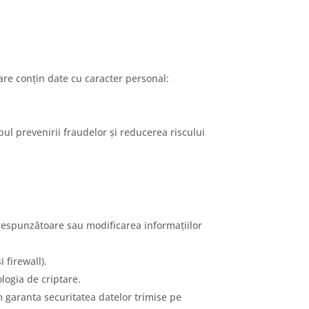
are conțin date cu caracter personal:
opul prevenirii fraudelor și reducerea riscului
respunzătoare sau modificarea informațiilor
 firewall).
logia de criptare.
m garanta securitatea datelor trimise pe