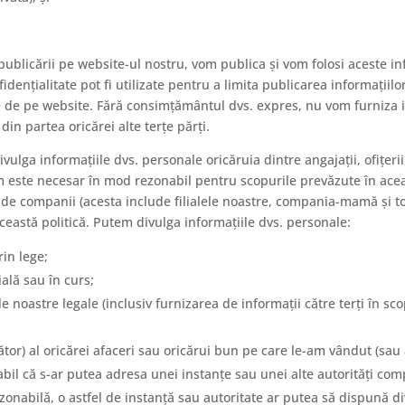
publicării pe website-ul nostru, vom publica și vom folosi aceste i
fidențialitate pot fi utilizate pentru a limita publicarea informațiil
e de pe website. Fără consimțământul dvs. expres, nu vom furniza in
din partea oricărei alte terțe părți.
ulga informațiile dvs. personale oricăruia dintre angajații, ofițerii, 
m este necesar în mod rezonabil pentru scopurile prevăzute în aceas
e companii (acesta include filialele noastre, compania-mamă și toa
eastă politică. Putem divulga informațiile dvs. personale:
rin lege;
ală sau în curs;
e noastre legale (inclusiv furnizarea de informații către terți în sc
or) al oricărei afaceri sau oricărui bun pe care le-am vândut (sau 
il că s-ar putea adresa unei instanțe sau unei alte autorități com
ezonabilă, o astfel de instanță sau autoritate ar putea să dispună d