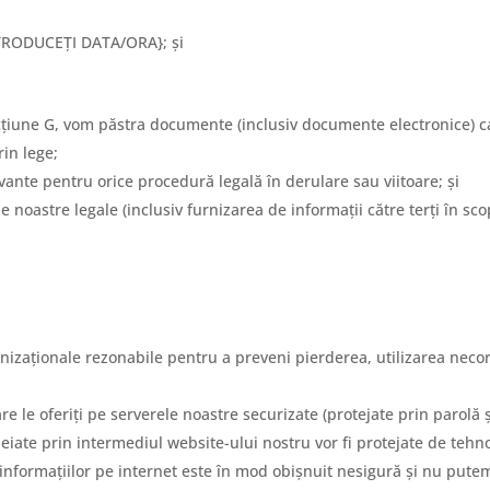
INTRODUCEȚI DATA/ORA}; și
Secțiune G, vom păstra documente (inclusiv documente electronice) c
rin lege;
ante pentru orice procedură legală în derulare sau viitoare; și
e noastre legale (inclusiv furnizarea de informații către terți în sc
nizaționale rezonabile pentru a preveni pierderea, utilizarea neco
 le oferiți pe serverele noastre securizate (protejate prin parolă și
heiate prin intermediul website-ului nostru vor fi protejate de tehno
a informațiilor pe internet este în mod obișnuit nesigură și nu pute