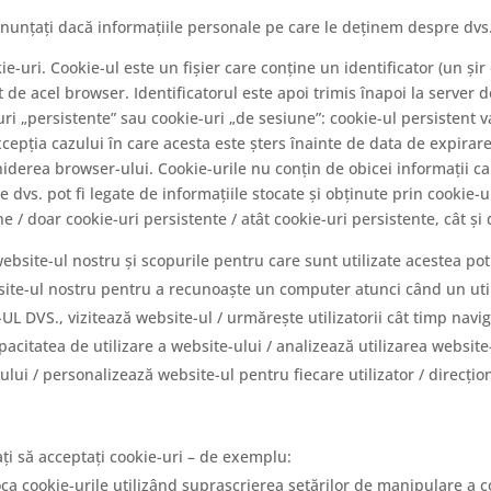
unțați dacă informațiile personale pe care le deținem despre dvs. t
e-uri. Cookie-ul este un fișier care conține un identificator (un șir
 de acel browser. Identificatorul este apoi trimis înapoi la server d
uri „persistente” sau cookie-uri „de sesiune”: cookie-ul persistent 
xcepția cazului în care acesta este șters înainte de data de expirar
nchiderea browser-ului. Cookie-urile nu conțin de obicei informații ca
re dvs. pot fi legate de informațiile stocate și obținute prin coo
e / doar cookie-uri persistente / atât cookie-uri persistente, cât și
bsite-ul nostru și scopurile pentru care sunt utilizate acestea pot 
site-ul nostru pentru a recunoaște un computer atunci când un u
VS., vizitează website-ul / urmărește utilizatorii cât timp navig
citatea de utilizare a website-ului / analizează utilizarea website
lui / personalizează website-ul pentru fiecare utilizator / direcți
ți să acceptați cookie-uri – de exemplu:
oca cookie-urile utilizând suprascrierea setărilor de manipulare a co