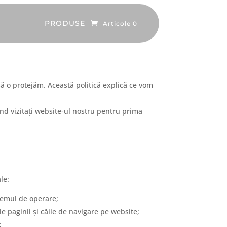
PRODUSE
Articole 0
să o protejăm. Această politică explică ce vom
ând vizitați website-ul nostru pentru prima
le:
stemul de operare;
le paginii și căile de navigare pe website;
;