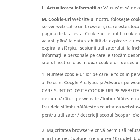
L. Actualizarea informațiilor
Vă rugăm să ne an
M. Cookie-uri
Website-ul nostru folosește cooki
server web către un browser și care este stocat
pagină de la acesta. Cookie-urile pot fi cookie-
valabil până la data stabilită de expirare, cu e
expira la sfârșitul sesiunii utilizatorului, la î
informațiile personale pe care le stocăm desp
site-ul nostru folosim doar cookie-uri de sesiun
Numele cookie-urilor pe care le folosim pe we
Folosim Google Analytics și Adwords pe web
CARE SUNT FOLOSITE COOKIE-URI PE WEBSITE-UL D
de cumpărături pe website / îmbunătățește capa
fraudele și îmbunătățește securitatea website-u
pentru utilizator / descrieți scopul (scopurile)};
Majoritatea browser-elor vă permit să refuza
în Internet Explorer (versiunea 10) puteți bl