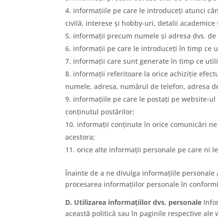
informațiile pe care le introduceți atunci câ
civilă, interese și hobby-uri, detalii academice 
informații precum numele și adresa dvs. de e
informații pe care le introduceți în timp ce u
informații care sunt generate în timp ce utili
informații referitoare la orice achiziție efec
numele, adresa, numărul de telefon, adresa de 
informațiile pe care le postați pe website-ul 
conținutul postărilor;
informații conținute în orice comunicări ne
acestora;
orice alte informații personale pe care ni le 
Înainte de a ne divulga informațiile personale
procesarea informațiilor personale în conformit
D. Utilizarea informațiilor dvs. personale
Infor
această politică sau în paginile respective ale