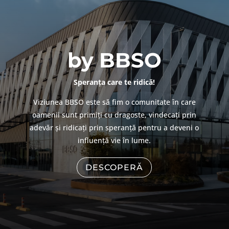
by BBSO
Speranța care te ridică!
Viziunea BBSO este să fim o comunitate în care
oamenii sunt primiți cu dragoste, vindecați prin
adevăr și ridicați prin speranță pentru a deveni o
influență vie în lume.
DESCOPERĂ