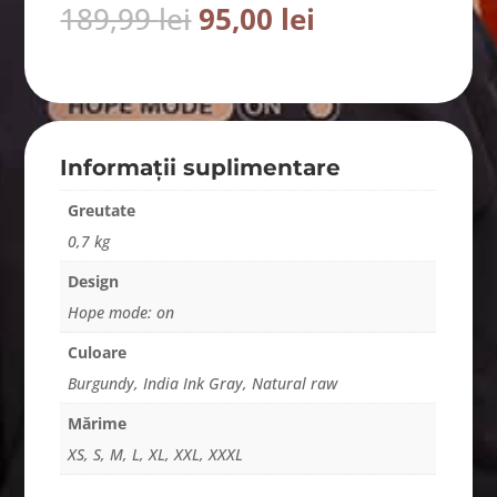
Prețul
Prețul
189,99
lei
95,00
lei
inițial
curent
a
este:
fost:
95,00 lei.
189,99 lei.
Informații suplimentare
Greutate
0,7 kg
Design
Hope mode: on
Culoare
Burgundy, India Ink Gray, Natural raw
Mărime
XS, S, M, L, XL, XXL, XXXL