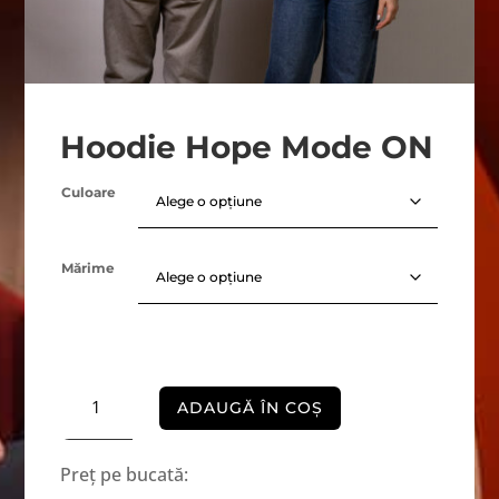
Hoodie Hope Mode ON
Culoare
Mărime
Cantitate
ADAUGĂ ÎN COȘ
Hoodie
Hope
Mode
Preț pe bucată:
ON