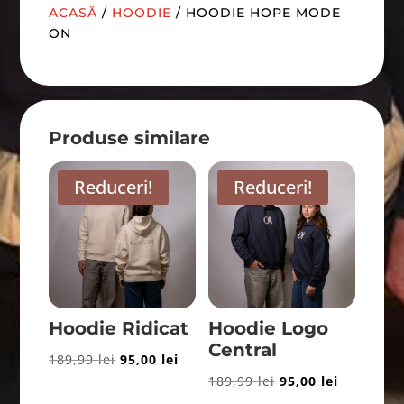
ACASĂ
/
HOODIE
/ HOODIE HOPE MODE
ON
Produse similare
Reduceri!
Reduceri!
Hoodie Ridicat
Hoodie Logo
Central
Prețul
Prețul
189,99
lei
95,00
lei
Prețul
Prețul
189,99
lei
95,00
lei
inițial
curent
inițial
curent