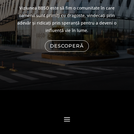
Viziunea BBSO este să fim o comunitate în care
oamenii sunt primiți cu dragoste, vindecați prin
adevăr și ridicați prin speranță pentru a deveni o
influență vie în lume.
DESCOPERĂ