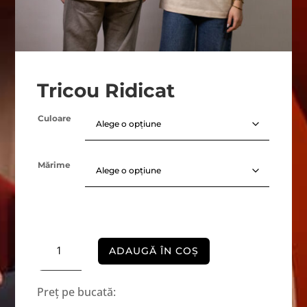
Tricou Ridicat
Culoare
Mărime
Cantitate
ADAUGĂ ÎN COȘ
Tricou
Ridicat
Preț pe bucată: