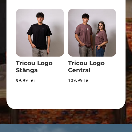
de
prețuri:
117,99 lei
până
la
139,99 lei
Tricou Logo
Tricou Logo
Stânga
Central
99,99
lei
109,99
lei