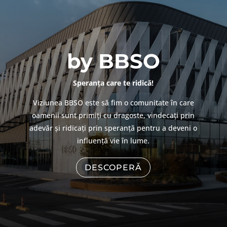
by BBSO
Speranța care te ridică!
Viziunea BBSO este să fim o comunitate în care
oamenii sunt primiți cu dragoste, vindecați prin
adevăr și ridicați prin speranță pentru a deveni o
influență vie în lume.
DESCOPERĂ